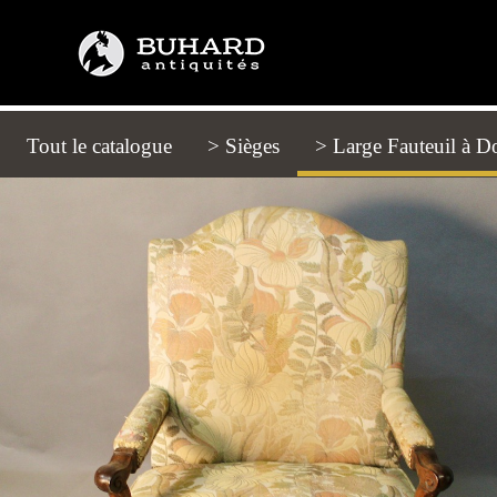
Tout le catalogue
(current)
> Sièges
> Large Fauteuil à D