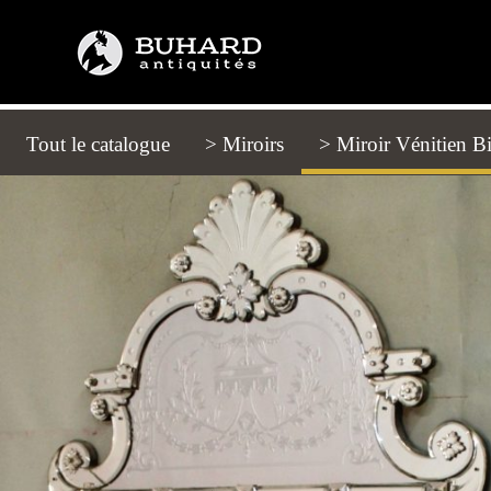
Tout le catalogue
(current)
> Miroirs
> Miroir Vénitien Bi