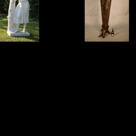
te statue en marbre de
Importante jarre en fonte réalisée
représentant une
par ALAIN GIREL. Alain Girel
se de fruits. Epoque :
(Chambéry 1945-Chasselas 2001
X� ...
...