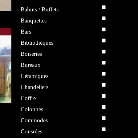
Bahuts / Buffets
Banquettes
 Deco
 de
Bars
Bibliothèques
Boiseries
Bureaux
Céramiques
Chandeliers
Coffre
1945-
Colonnes
s
Commodes
Consoles