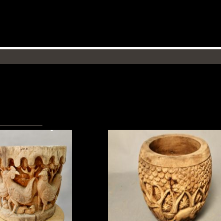
ère ancienne en teck à
Jardinière en teck
décor de coq