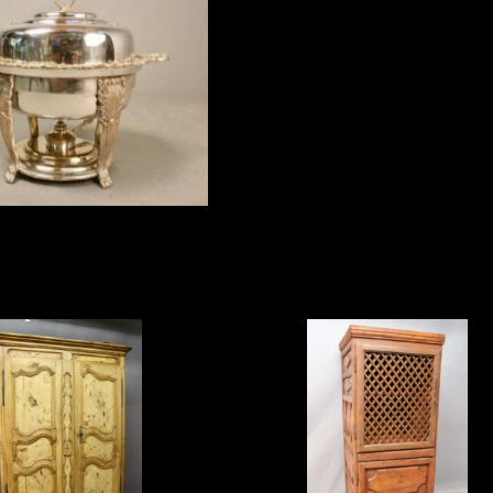
 poignées en feuille ...
bain marie de présentation
 argenté comprenant un
re Bressane XIXème
Meuble Deux Corps Cata
 et son brûleur, le ...
oupe De Frêne
XVIIIème