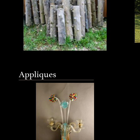
Importan
Carrare 
LOT de 32 poteaux en pierre
ramasseu
d'Hauteville, calcaire extrêmement
Applique de Murano
Appliques
début X
dur , qui depuis le XIXème siècle
...