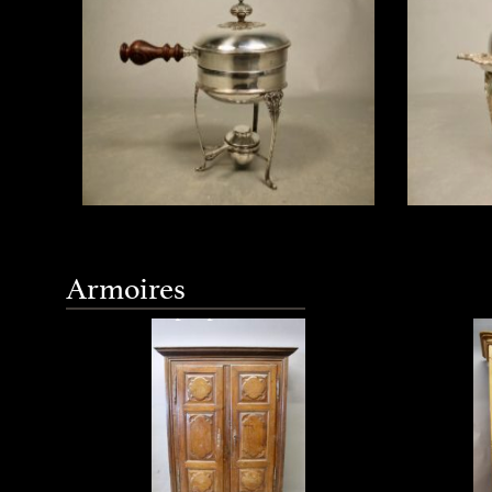
Louis XV,
Réchaud ou chauffe plat en métal
Elégant 
argenté , avec son réchaud à alcool.
en métal
Armoire Louis XIII, petites
Armoi
Armoires
Casserole avec double fo ...
piètement
proportions
L