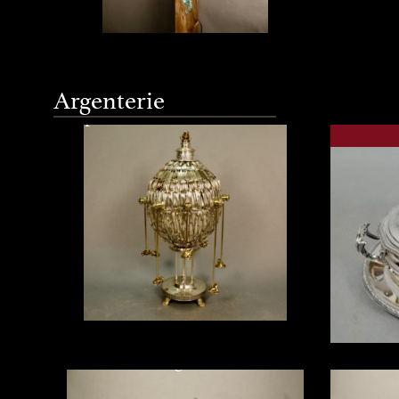
Applique murale en verre de
Murano (Italie) à 2 feux de
« Manège à grenouilles » réalisé
Argenterie
lumières, 3 feuilles et 3 fleurs en
par Patrick Doutres en 2010
Soupiè
verre ...
Métal 
Réchaud Pied Tripode En Métal
Bain Mar
"Manège à grenouilles" réalisé par
Argenté
Patrick Doutres en 2010, le
Soupière 
sculpteur aux couverts d'argent. ...
argenté