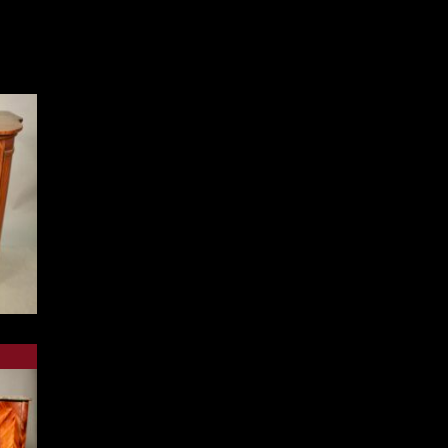
e
ce
re